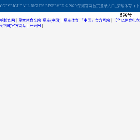
COPYRIGHT ALL RIGHTS RESERVED © 2020 荣耀官网首页登录入口_荣耀体育
备案号：
|
|
|
明博官网
星空体育全站_星空(中国)
星空体育·「中国」官方网站
【华亿体育电竞
|
|
·(中国)官方网站
开云网