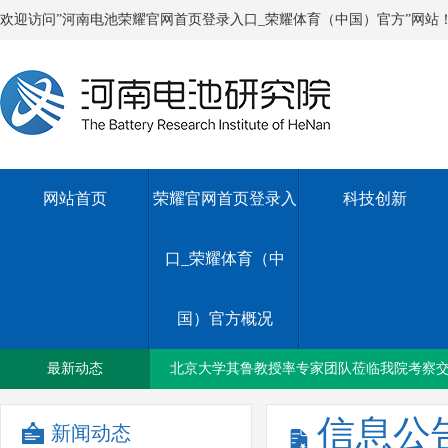
欢迎访问”河南电池荣耀官网首页登录入口_荣耀体育（中国）官方”网站
网站首页
荣耀官网首页登录入
科技创新
口_荣耀体育（中
国）官方概况
新乡国资集团与新乡铁塔公司签订战略合作
最新动态
北京大学其鲁教授率专家团队莅临我院考察
信息公
新闻动态