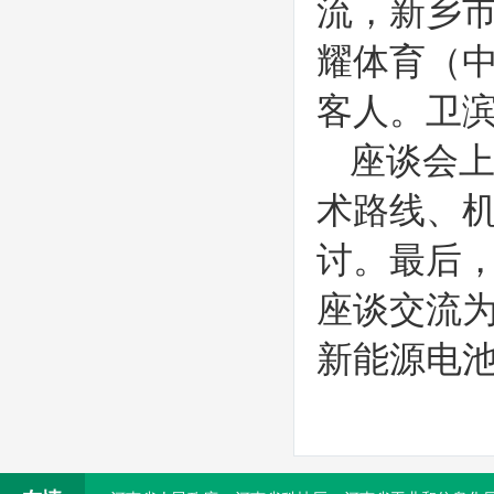
流，新乡
耀体育（
客人。卫
座谈会
术路线、
讨。最后
座谈交流
新能源电